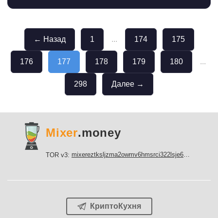
← Назад
1
...
174
175
176
177
178
179
180
...
298
Далее →
Mixer
.money
mixereztksljzma2owmv6hmsrci322lsje6m3svicoddk3xbgvhd2fid.onion
TOR v3:
КриптоКухня