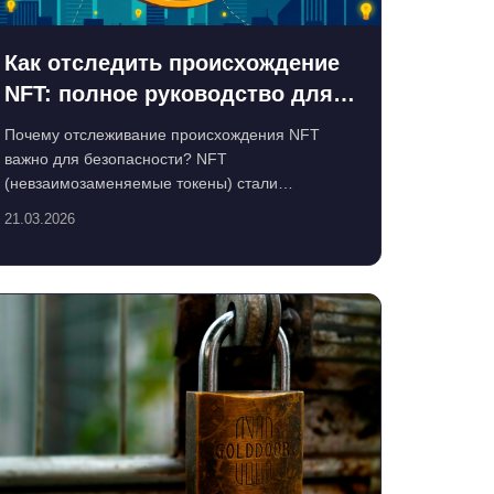
Как отследить происхождение
NFT: полное руководство для
инвесторов и коллекционеров
Почему отслеживание происхождения NFT
важно для безопасности? NFT
(невзаимозаменяемые токены) стали
неотъемлемой частью цифрового искусства, игр
21.03.2026
и к...