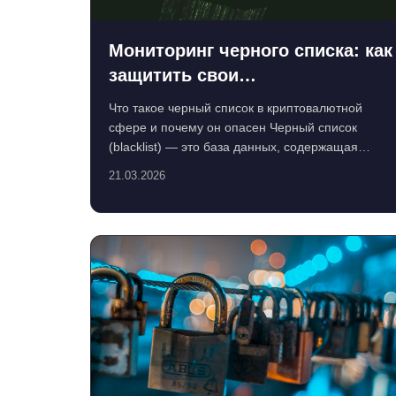
Мониторинг черного списка: как
защитить свои
криптовалютные транзакции от
Что такое черный список в криптовалютной
блокировки
сфере и почему он опасен Черный список
(blacklist) — это база данных, содержащая
адреса кошельков, транзакц...
21.03.2026