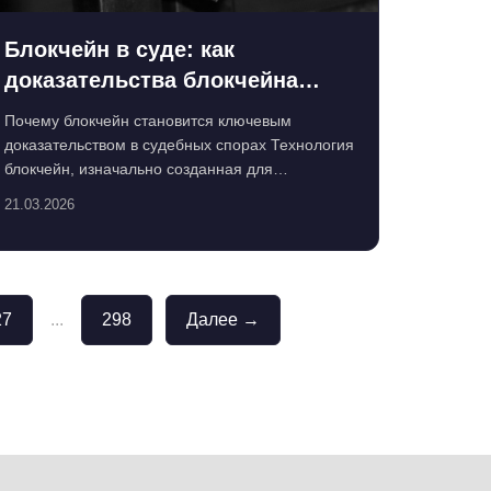
Блокчейн в суде: как
доказательства блокчейна
защищают ваши права и
Почему блокчейн становится ключевым
приватность
доказательством в судебных спорах Технология
блокчейн, изначально созданная для
обеспечения прозрачности и безо...
21.03.2026
27
...
298
Далее →