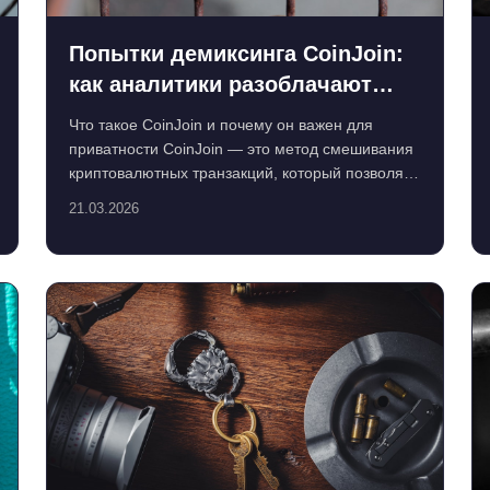
Попытки демиксинга CoinJoin:
как аналитики разоблачают
приватные транзакции
Что такое CoinJoin и почему он важен для
приватности CoinJoin — это метод смешивания
криптовалютных транзакций, который позволяет
пользователям скр...
21.03.2026