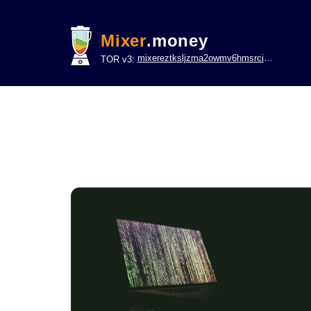
Mixer
.money
mixereztksljzma2owmv6hmsrci322lsje6m3svicoddk3xbgvhd2fid.onion
TOR v3: