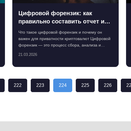
Цифровой форензик: как
правильно составить отчет и
защитить данные
Что такое цифровой форензик и почему он
важен для приватности криптовалют Цифровой
форензик — это процесс сбора, анализа и
документирования цифровых...
21.03.2026
222
223
224
225
226
2