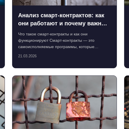
Анализ смарт-контрактов: как
они работают и почему важны
для приватности криптовалют
Что такое смарт-контракты и как они
функционируют Смарт-контракты — это
самоисполняемые программы, которые
автоматически выполняют условия соглашени...
21.03.2026