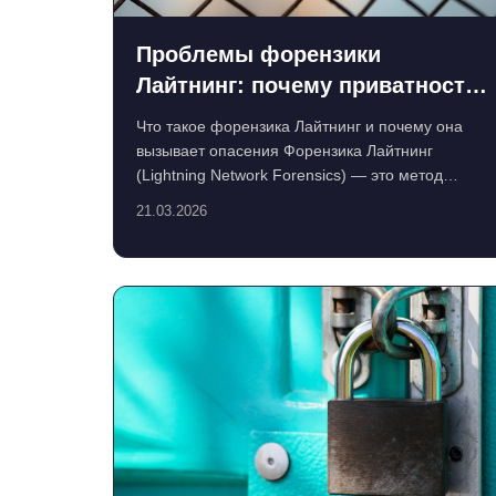
Проблемы форензики
Лайтнинг: почему приватность
биткоина под угрозой?
Что такое форензика Лайтнинг и почему она
вызывает опасения Форензика Лайтнинг
(Lightning Network Forensics) — это метод
анализа транзакций в сети Л...
21.03.2026