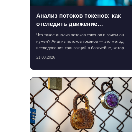
Анализ потоков токенов: как
отследить движение
криптовалюты и защитить
Что такое анализ потоков токенов и зачем он
приватность
нужен? Анализ потоков токенов — это метод
исследования транзакций в блокчейне, который
позволяет отслежи...
21.03.2026