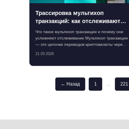
Трассировка мультихоп
транзакций: как отслеживают
криптовалютные переводы и
Что такое мультихоп транзакции и почему они
как защититься
усложняют отслеживание Мультихоп транзакции
— это цепочки переводов криптовалюты через
несколько адресов...
21.03.2026
← Назад
1
...
221