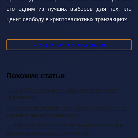
его одним из лучших выборов для тех, кто
ценит свободу в криптовалютных транзакциях.
← Вернуться к списку статей
Похожие статьи
→ Zashi Wallet: новый стандарт приватности для
криптовалют
→ BitBox02 Bitcoin only: лучший аппаратный кошелёк
для максимальной приватности
→ RoboSats или Peach Bitcoin: какой сервис лучше
для приватных сделок с биткоином?