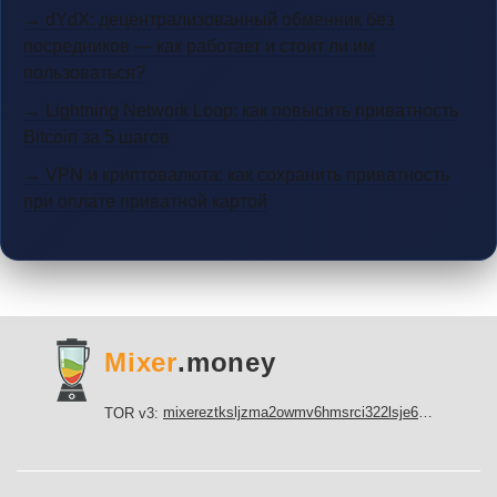
→ dYdX: децентрализованный обменник без
посредников — как работает и стоит ли им
пользоваться?
→ Lightning Network Loop: как повысить приватность
Bitcoin за 5 шагов
→ VPN и криптовалюта: как сохранить приватность
при оплате приватной картой
Mixer
.money
mixereztksljzma2owmv6hmsrci322lsje6m3svicoddk3xbgvhd2fid.onion
TOR v3: