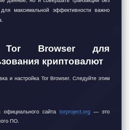
ые данные, но и совершать транзакции без
 для максимальной эффективности важно
а.
 Tor Browser для
ьзования криптовалют
ка и настройка Tor Browser. Следуйте этим
с официального сайта
torproject.org
— это
ного ПО.