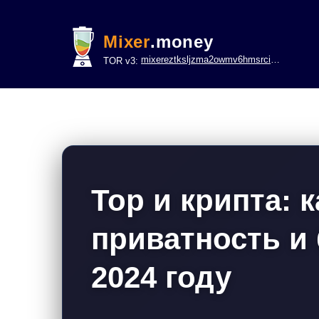
Mixer
.money
mixereztksljzma2owmv6hmsrci322lsje6m3svicoddk3xbgvhd2fid.onion
TOR v3:
Тор и крипта: 
приватность и 
2024 году