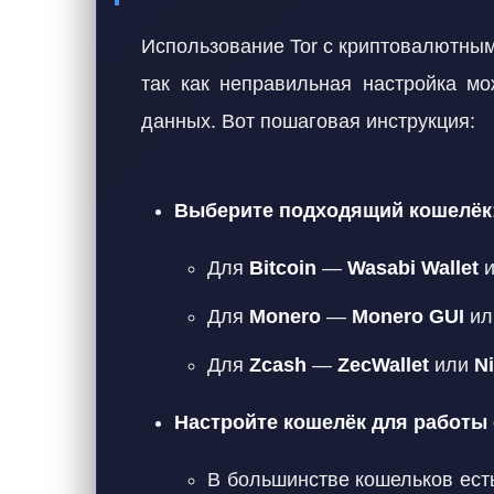
Использование Tor с криптовалютным
так как неправильная настройка мо
данных. Вот пошаговая инструкция:
Выберите подходящий кошелёк
Для
Bitcoin
—
Wasabi Wallet
и
Для
Monero
—
Monero GUI
и
Для
Zcash
—
ZecWallet
или
N
Настройте кошелёк для работы 
В большинстве кошельков есть