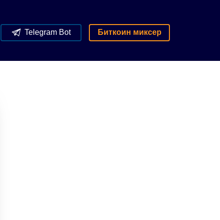
Telegram Bot
Биткоин миксер