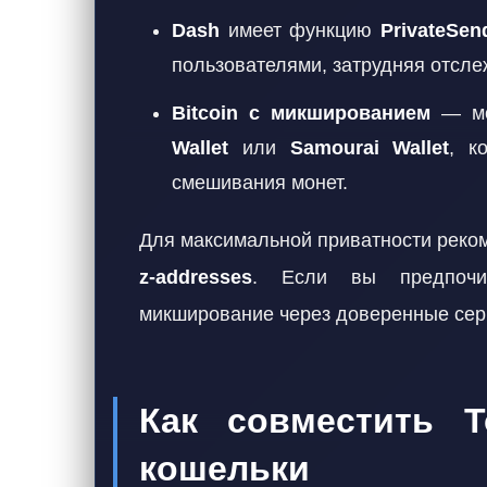
Dash
имеет функцию
PrivateSen
пользователями, затрудняя отсле
Bitcoin с микшированием
— мо
Wallet
или
Samourai Wallet
, к
смешивания монет.
Для максимальной приватности реко
z-addresses
. Если вы предпочита
микширование через доверенные сер
Как совместить T
кошельки