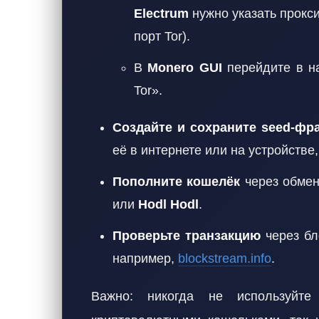
Electrum
нужно указать прокс
порт Tor).
В
Monero GUI
перейдите в на
Tor».
Создайте и сохраните seed-фр
её в интернете или на устройстве
Пополните кошелёк
через обмен
или
Hodl Hodl
.
Проверьте транзакцию
через бл
например,
blockstream.info
.
Важно: никогда не используйт