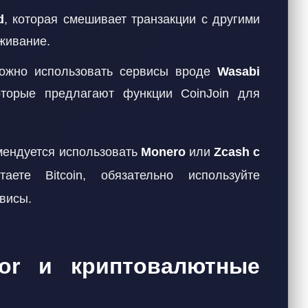
d
, которая смешивает транзакции с другими
живание.
жно использовать сервисы вроде
Wasabi
оторые предлагают функции CoinJoin для
мендуется использовать
Monero
или
Zcash с
ете Bitcoin, обязательно используйте
висы.
or и криптовалютные