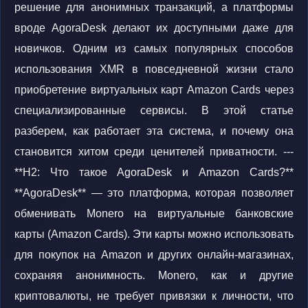
решение для анонимных транзакций, а платформы
вроде AgoraDesk делают их доступными даже для
новичков. Одним из самых популярных способов
использования XMR в повседневной жизни стало
приобретение виртуальных карт Amazon Cards через
специализированные сервисы. В этой статье
разберем, как работает эта система, и почему она
становится хитом среди ценителей приватности. ---
**H2: Что такое AgoraDesk и Amazon Cards?**
**AgoraDesk** — это платформа, которая позволяет
обменивать Monero на виртуальные банковские
карты (Amazon Cards). Эти карты можно использовать
для покупок на Amazon и других онлайн-магазинах,
сохраняя анонимность. Monero, как и другие
криптовалюты, не требует привязки к личности, что