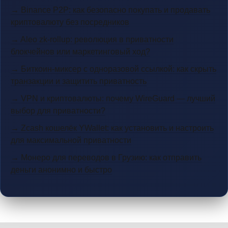
→ Binance P2P: как безопасно покупать и продавать
криптовалюту без посредников
→ Aleo zk-rollup: революция в приватности
блокчейнов или маркетинговый ход?
→ Биткоин-миксер с одноразовой ссылкой: как скрыть
транзакции и защитить приватность
→ VPN и криптовалюты: почему WireGuard — лучший
выбор для приватности?
→ Zcash кошелёк YWallet: как установить и настроить
для максимальной приватности
→ Монеро для переводов в Грузию: как отправить
деньги анонимно и быстро