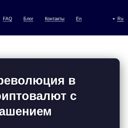
FAQ
Блог
Контакты
En
Ru
 революция в
риптовалют с
лашением