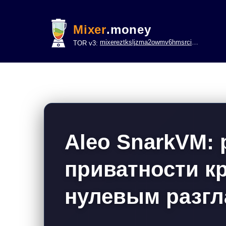
Mixer
.money
mixereztksljzma2owmv6hmsrci322lsje6m3svicoddk3xbgvhd2fid.onion
TOR v3:
Aleo SnarkVM:
приватности к
нулевым разг