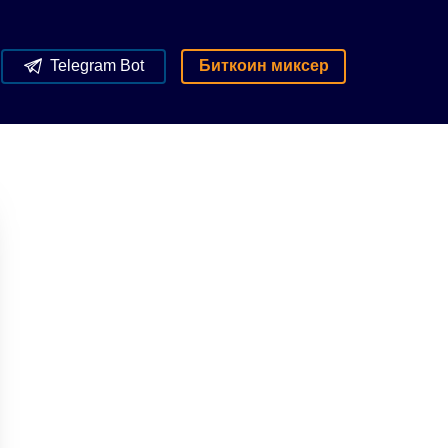
Telegram Bot
Биткоин миксер