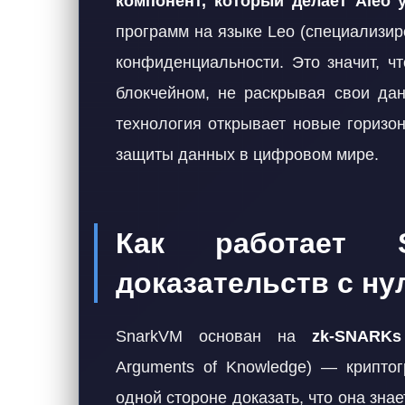
компонент, который делает Aleo
программ на языке Leo (специализир
конфиденциальности. Это значит, ч
блокчейном, не раскрывая свои дан
технология открывает новые горизо
защиты данных в цифровом мире.
Как работает S
доказательств с н
SnarkVM основан на
zk-SNARKs
Arguments of Knowledge) — криптог
одной стороне доказать, что она зн