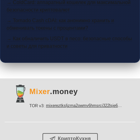
→ ColdCard: аппаратный кошелек для максимальной
безопасности криптовалют
→ Tornado Cash cDAI: как анонимно хранить и
обменивать токены с процентами?
→ Как обналичить USDT в песо: безопасные способы
и советы для приватности
Mixer
.money
mixereztksljzma2owmv6hmsrci322lsje6m3svicoddk3xbgvhd2fid.onion
TOR v3:
КриптоКухня