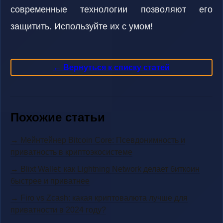
современные технологии позволяют его
защитить. Используйте их с умом!
← Вернуться к списку статей
Похожие статьи
→ Мейнтейнер Bitcoin Core: Псевдонимность и
приватность в криптоэкосистеме
→ Blixt Wallet: как Lightning Network делает биткоин
быстрее и приватнее
→ Firo vs Zcash: какая криптовалюта лучше для
приватности в 2024 году?