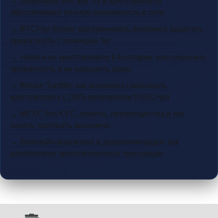
→ Disposable VM: как Tor и криптовалюты
обеспечивают полную анонимность в сети
→ BTCPay Server: как принимать биткоин и защитить
приватность с помощью Tor
→ Налоги на криптовалюту в Болгарии: как сохранить
приватность и не нарушить закон
→ Bitcoin Tumble: как анонимно смешивать
криптовалюту с DNS-резолвером DNSCrypt
→ MEXC без KYC: лимиты, преимущества и как
начать торговать анонимно
→ Блокчейн-аналитика и деанонимизация: как
разоблачают криптовалютные транзакции