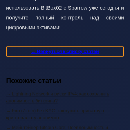
использовать BitBox02 с Sparrow уже сегодня и
получите полный контроль над своими
цифровыми активами!
← Вернуться к списку статей
Похожие статьи
→ Lightning Network и риски IPv4: как сохранить
анонимность биткоина?
→ Firo (Zcoin) без KYC: как купить приватную
криптовалюту анонимно
→ Мейнтейнер Bitcoin Core: Псевдонимность и