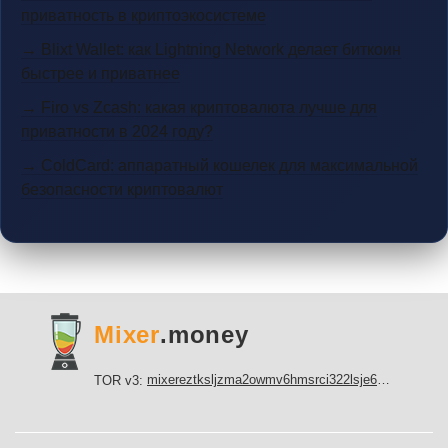
приватность в криптоэкосистеме
→ Blixt Wallet: как Lightning Network делает биткоин
быстрее и приватнее
→ Firo vs Zcash: какая криптовалюта лучше для
приватности в 2024 году?
→ ColdCard: аппаратный кошелек для максимальной
безопасности криптовалют
Mixer
.money
mixereztksljzma2owmv6hmsrci322lsje6m3svicoddk3xbgvhd2fid.onion
TOR v3: