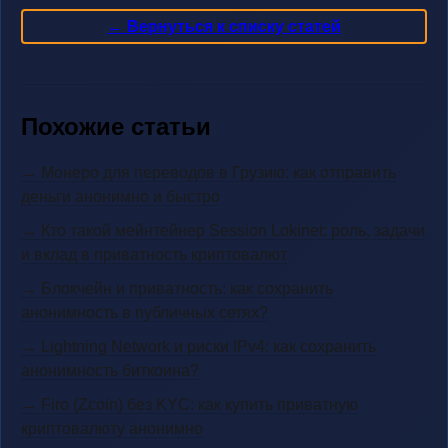
← Вернуться к списку статей
Похожие статьи
→ Монеро для переводов в Грузию: как отправить
деньги анонимно и быстро
→ Кто такой мейнтейнер Session Lokinet: роль, задачи
и вклад в приватность криптовалют
→ Блокчейн и приватность: как сохранить
анонимность в публичных сетях?
→ Lightning Network и риски IPv4: как сохранить
анонимность биткоина?
→ Firo (Zcoin) без KYC: как купить приватную
криптовалюту анонимно