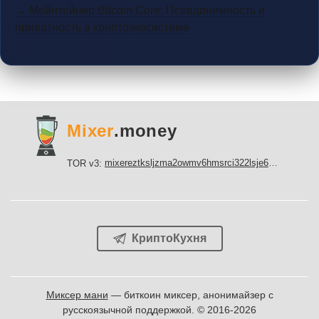
→ Мейнтейнер Bitcoin Core: Псевдонимность и
приватность в криптоэкосистеме
Mixer
.money
mixereztksljzma2owmv6hmsrci322lsje6m3svicoddk3xbgvhd2fid.onion
TOR v3:
КриптоКухня
Миксер мани
— биткоин миксер, анонимайзер с
русскоязычной поддержкой. © 2016-2026