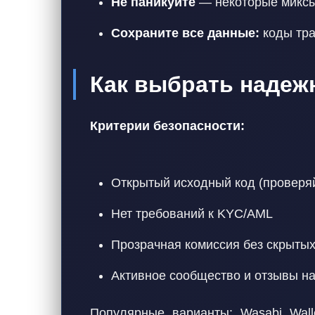
Не паникуйте
— некоторые миксы 
Сохраните все данные:
коды тра
Как выбрать надеж
Критерии безопасности:
Открытый исходный код (проверяй
Нет требований к KYC/AML
Прозрачная комиссия без скрыты
Активное сообщество и отзывы на ф
Популярные варианты: Wasabi Walle