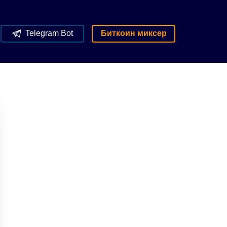
Telegram Bot
Биткоин миксер