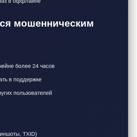
раз в оффлайне
лся мошенническим
чейне более 24 часов
ать в поддержке
угих пользователей
риншоты, TXID)