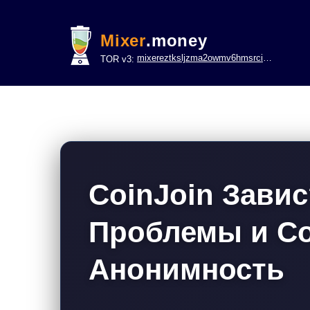
Mixer
.money
mixereztksljzma2owmv6hmsrci322lsje6m3svicoddk3xbgvhd2fid.onion
TOR v3:
CoinJoin Зави
Проблемы и С
Анонимность