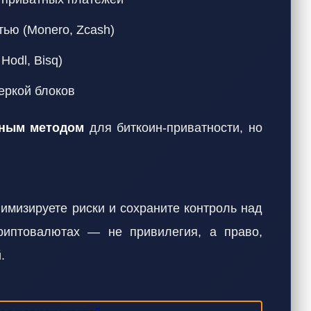
ью (Monero, Zcash)
odl, Bisq)
еркой блоков
рным методом
для биткоин-приватности, но
имизируете риски и сохраните контроль над
риптовалютах — не привилегия, а право,
.