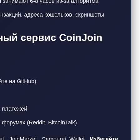
занимают 6-8 часов из-за алгоритма
нзакций, адреса кошельков, скриншоты
ный сервис CoinJoin
те на GitHub)
х платежей
орумах (Reddit, BitcoinTalk)
t, JoinMarket, Samourai Wallet.
Избегайте