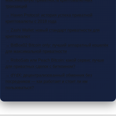
максимальную приватность криптовалютных
транзакций
→ Haven Protocol: история успеха приватной
криптовалюты с 2018 года
→ Zashi Wallet: новый стандарт приватности для
криптовалют
→ BitBox02 Bitcoin only: лучший аппаратный кошелёк
для максимальной приватности
→ RoboSats или Peach Bitcoin: какой сервис лучше
для приватных сделок с биткоином?
→ dYdX: децентрализованный обменник без
посредников — как работает и стоит ли им
пользоваться?