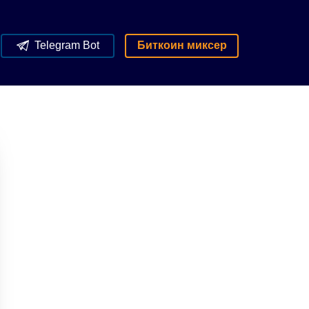
Telegram Bot
Биткоин миксер