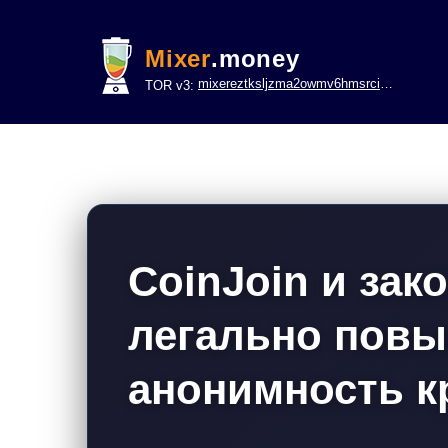
Mixer
.money
mixereztksljzma2owmv6hmsrci322lsje6m3svicoddk3xbgvhd2fid.onion
TOR v3:
CoinJoin и зак
легально повы
анонимность к