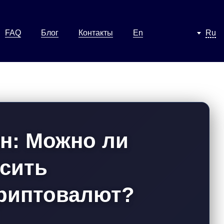
FAQ
Блог
Контакты
En
Ru
он: Можно ли
сить
риптовалют?