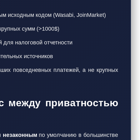
м исходным кодом (Wasabi, JoinMarket)
крупных сумм (>1000$)
й для налоговой отчетности
ительных источников
ьших повседневных платежей, а не крупных
нс между приватностью
я незаконным
по умолчанию в большинстве