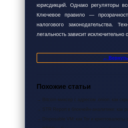
юрисдикций. Однако регуляторы вс
Ключевое правило — прозрачност
налогового законодательства. Те
легальность зависит исключительно 
← Вернутьс
Похожие статьи
→ Bitcoin-миксер с адресом .onion: как с
→ STR Report в блокчейн-аналитике: как 
→ Disposable VM: как Tor и криптовалюты