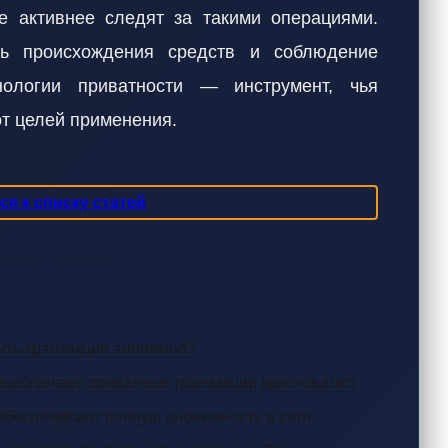
е активнее следят за такими операциями.
ь происхождения средств и соблюдение
хнологии приватности — инструмент, чья
от целей применения.
я к списку статей
крыть транзакции анонимно?
разоблачают приватные транзакции криптовалют
 обеспечивают полную анонимность в сети