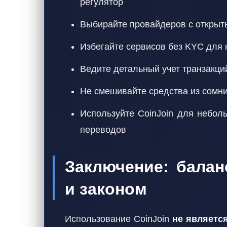
регулятор
Выбирайте провайдеров с открыты
Избегайте сервисов без KYC для 
Ведите детальный учет транзакци
Не смешивайте средства из сомн
Используйте CoinJoin для небол
переводов
Заключение: бала
и законом
Использование CoinJoin
не являетс