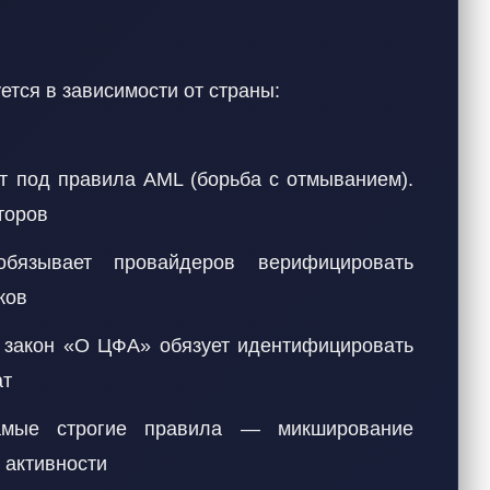
ется в зависимости от страны:
т под правила AML (борьба с отмыванием).
торов
бязывает провайдеров верифицировать
ков
но закон «О ЦФА» обязует идентифицировать
ат
амые строгие правила — микширование
 активности