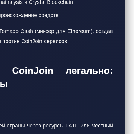
nalysis и Crystal Blockchain
происхождение средств
ornado Cash (миксер для Ethereum), создав
 против CoinJoin-сервисов.
 CoinJoin легально:
ты
ей страны через ресурсы FATF или местный