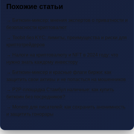
Похожие статьи
→ Биткоин-миксер: мнения экспертов о приватности и
безопасности криптовалют
→ Toobit без KYC: лимиты, преимущества и риски для
криптотрейдеров
→ Налоги на криптовалюту и NFT в 2024 году: что
нужно знать каждому инвестору
→ Биткоин-миксер и красные флаги биржи: как
защитить свои активы и не попасться на мошенников
→ P2P-площадка Стамбул наличные: как купить
биткоин без посредников?
→ Monero для писателей: как сохранить анонимность
и защитить гонорары