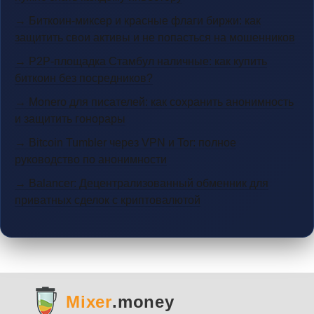
→ Биткоин-миксер и красные флаги биржи: как
защитить свои активы и не попасться на мошенников
→ P2P-площадка Стамбул наличные: как купить
биткоин без посредников?
→ Monero для писателей: как сохранить анонимность
и защитить гонорары
→ Bitcoin Tumbler через VPN и Tor: полное
руководство по анонимности
→ Balancer: Децентрализованный обменник для
приватных сделок с криптовалютой
Mixer
.money