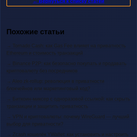
← Вернуться к списку статей
Похожие статьи
→ Tornado Cash: как Gas Fee влияет на приватность
Ethereum и стоимость транзакций
→ Binance P2P: как безопасно покупать и продавать
криптовалюту без посредников
→ Aleo zk-rollup: революция в приватности
блокчейнов или маркетинговый ход?
→ Биткоин-миксер с одноразовой ссылкой: как скрыть
транзакции и защитить приватность
→ VPN и криптовалюты: почему WireGuard — лучший
выбор для приватности?
→ Zcash кошелёк YWallet: как установить и настроить