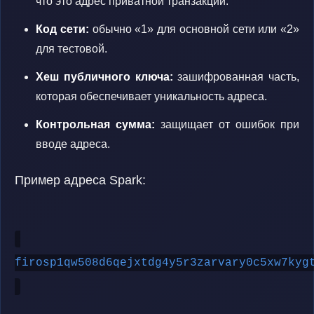
что это адрес приватной транзакции.
Код сети:
обычно «1» для основной сети или «2»
для тестовой.
Хеш публичного ключа:
зашифрованная часть,
которая обеспечивает уникальность адреса.
Контрольная сумма:
защищает от ошибок при
вводе адреса.
Пример адреса Spark:
firosp1qw508d6qejxtdg4y5r3zarvary0c5xw7kyg