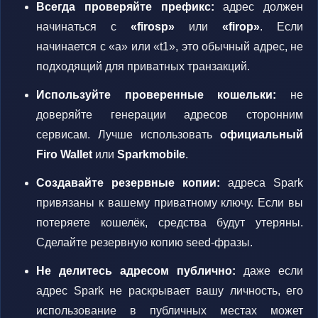
Всегда проверяйте префикс:
адрес должен
начинаться с
«firosp»
или
«firop»
. Если
начинается с «a» или «t1», это обычный адрес, не
подходящий для приватных транзакций.
Используйте проверенные кошельки:
не
доверяйте генерации адресов сторонним
сервисам. Лучше использовать
официальный
Firo Wallet
или
Sparkmobile
.
Создавайте резервные копии:
адреса Spark
привязаны к вашему приватному ключу. Если вы
потеряете кошелёк, средства будут утеряны.
Сделайте резервную копию seed-фразы.
Не делитесь адресом публично:
даже если
адрес Spark не раскрывает вашу личность, его
использование в публичных местах может