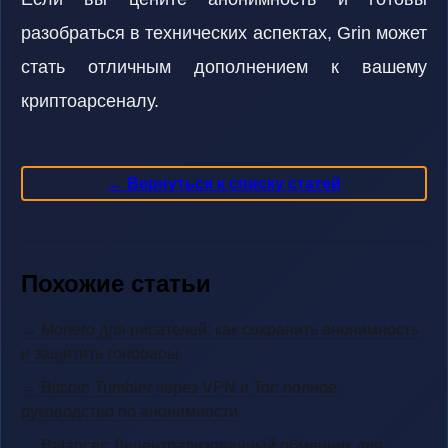
разобраться в технических аспектах, Grin может
стать отличным дополнением к вашему
криптоарсеналу.
← Вернуться к списку статей
Похожие статьи
→ Monero для писателей: как сохранить анонимность
и защитить гонорары
→ Bitcoin Tumbler через VPN и Tor: полное
руководство по анонимности
→ Balancer: Децентрализованный обменник для