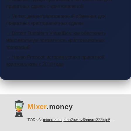
приватных сделок с криптовалютой
→ Vertex: децентрализованный обменник для
приватных криптовалютных сделок
→ Bitcoin Tumbler в VirtualBox: как обеспечить
максимальную приватность криптовалютных
транзакций
→ Haven Protocol: история успеха приватной
криптовалюты с 2018 года
Mixer
.money
mixereztksljzma2owmv6hmsrci322lsje6m3svicoddk3xbgvhd2fid.onion
TOR v3: