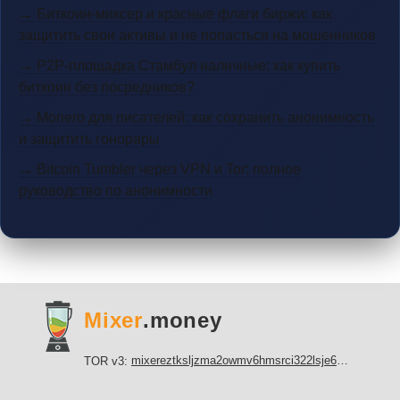
→ Биткоин-миксер и красные флаги биржи: как
защитить свои активы и не попасться на мошенников
→ P2P-площадка Стамбул наличные: как купить
биткоин без посредников?
→ Monero для писателей: как сохранить анонимность
и защитить гонорары
→ Bitcoin Tumbler через VPN и Tor: полное
руководство по анонимности
Mixer
.money
mixereztksljzma2owmv6hmsrci322lsje6m3svicoddk3xbgvhd2fid.onion
TOR v3: