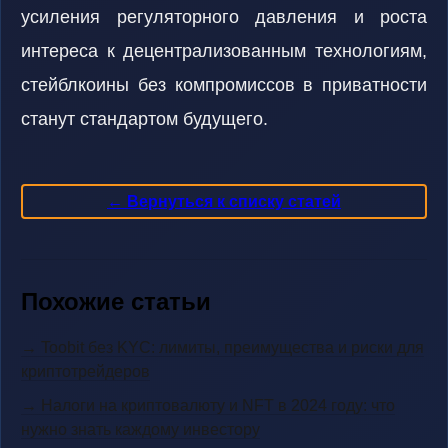
усиления регуляторного давления и роста
интереса к децентрализованным технологиям,
стейблкоины без компромиссов в приватности
станут стандартом будущего.
← Вернуться к списку статей
Похожие статьи
→ Toobit без KYC: лимиты, преимущества и риски для
криптотрейдеров
→ Налоги на криптовалюту и NFT в 2024 году: что
нужно знать каждому инвестору