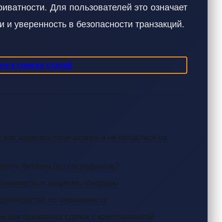
иватности. Для пользователей это означает
 и уверенность в безопасности транзакций.
я к списку статей
 как защитить свои активы и не попасться на
упить биткоин без посредников?
нонимность и защитить гонорары
е руководство по анонимности
к для приватных сделок с криптовалютой