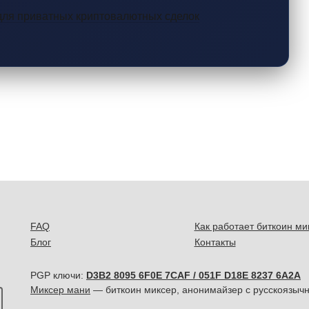
для приватных криптовалютных сделок
FAQ
Как работает биткоин ми
Блог
Контакты
PGP ключи:
D3B2 8095 6F0E 7CAF / 051F D18E 8237 6A2A
Миксер мани
— биткоин миксер, анонимайзер с русскоязычн