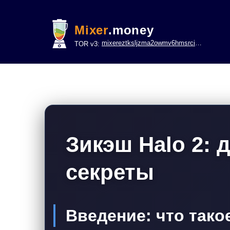
Mixer
.money
mixereztksljzma2owmv6hmsrci322lsje6m3svicoddk3xbgvhd2fid.onion
TOR v3:
Зикэш Halo 2: 
секреты
Введение: что такое