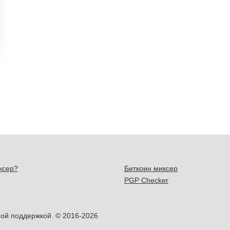
ксер?
Биткоин миксер
PGP Checker
ой поддержкой. © 2016-2026