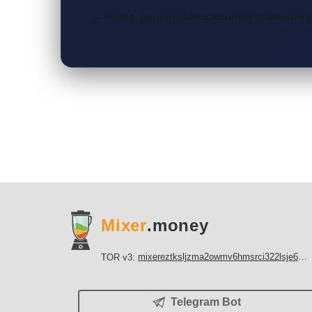
→ Vertex: децентрализованный обменник 
Mixer
.money
mixereztksljzma2owmv6hmsrci322lsje6m3svicoddk3xbgvhd2fid.onion
TOR v3:
Telegram Bot