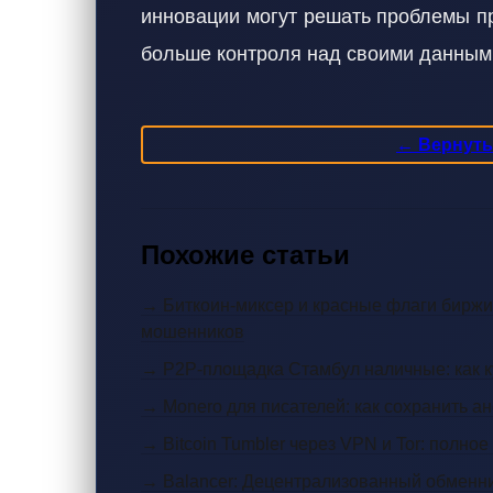
инновации могут решать проблемы пр
больше контроля над своими данными
← Вернутьс
Похожие статьи
→ Биткоин-миксер и красные флаги биржи:
мошенников
→ P2P-площадка Стамбул наличные: как к
→ Monero для писателей: как сохранить а
→ Bitcoin Tumbler через VPN и Tor: полно
→ Balancer: Децентрализованный обменни