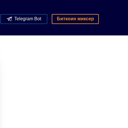
Telegram Bot
Биткоин миксер