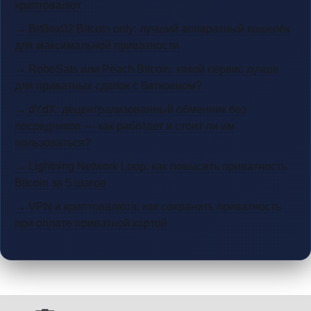
криптовалют
→ BitBox02 Bitcoin only: лучший аппаратный кошелёк
для максимальной приватности
→ RoboSats или Peach Bitcoin: какой сервис лучше
для приватных сделок с биткоином?
→ dYdX: децентрализованный обменник без
посредников — как работает и стоит ли им
пользоваться?
→ Lightning Network Loop: как повысить приватность
Bitcoin за 5 шагов
→ VPN и криптовалюта: как сохранить приватность
при оплате приватной картой