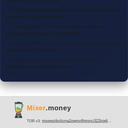
приватности в 2024 году?
→ ColdCard: аппаратный кошелек для максимальной
безопасности криптовалют
→ Tornado Cash cDAI: как анонимно хранить и
обменивать токены с процентами?
→ Как обналичить USDT в песо: безопасные способы
и советы для приватности
→ Pirate Chain z-addresses: максимальная
приватность в криптовалютах
Mixer
.money
mixereztksljzma2owmv6hmsrci322lsje6m3svicoddk3xbgvhd2fid.onion
TOR v3: