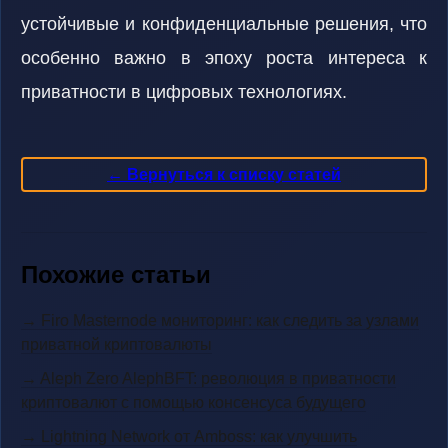
устойчивые и конфиденциальные решения, что
особенно важно в эпоху роста интереса к
приватности в цифровых технологиях.
← Вернуться к списку статей
Похожие статьи
→ Firo Masternode мониторинг: как следить за узлами
приватной криптовалюты
→ Aleph Zero AlephBFT: революция в приватности
криптовалют с помощью консенсуса будущего
→ Lightning Network от Amboss: как улучшить