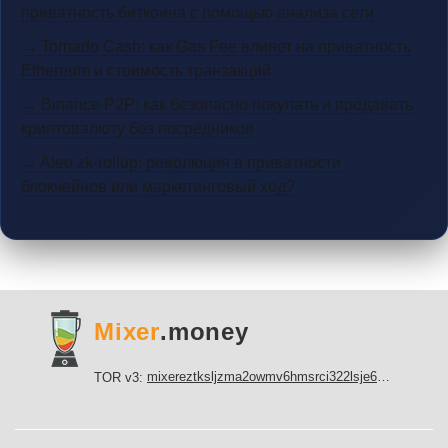
приватность биткоина с помощью анализа сети
→ Tornado Cash: как Gas Fee влияет на приватность
Ethereum и стоимость транзакций
→ Binance P2P: как безопасно покупать и продавать
криптовалюту без посредников
→ Aleo zk-rollup: революция в приватности
блокчейнов или маркетинговый ход?
Mixer
.money
mixereztksljzma2owmv6hmsrci322lsje6m3svicoddk3xbgvhd2fid.onion
TOR v3: