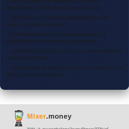
→ Bitcoin Tumble: как анонимно смешивать
криптовалюту с DNS-резолвером DNSCrypt
→ MEXC без KYC: лимиты, преимущества и как
начать торговать анонимно
→ Блокчейн-аналитика и деанонимизация: как
разоблачают криптовалютные транзакции
→ JoinMarket SNICKER: как скрыть транзакции Bitcoin
с помощью CoinJoin
→ Биткоин-миксер: мнения экспертов о приватности и
безопасности криптовалют
Mixer
.money