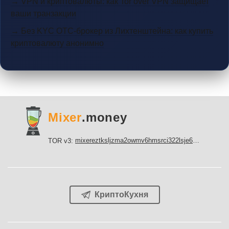
→ VPN и криптовалюты: как Tor over VPN защищает
ваши транзакции
→ Без KYC OTC-брокер из Лихтенштейна: как купить
криптовалюту анонимно
Mixer
.money
mixereztksljzma2owmv6hmsrci322lsje6m3svicoddk3xbgvhd2fid.onion
TOR v3:
КриптоКухня