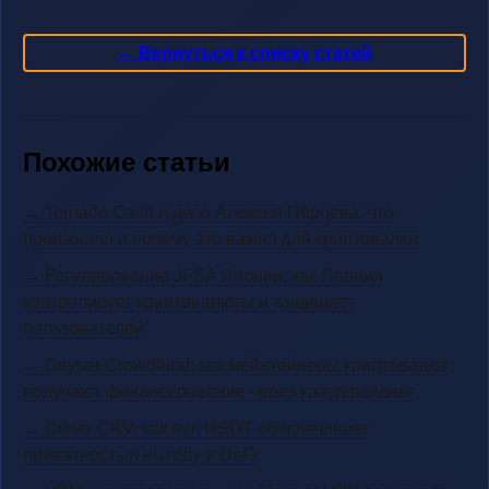
← Вернуться к списку статей
Похожие статьи
→ Tornado Cash и дело Алексея Перцева: что
произошло и почему это важно для криптовалют
→ Регулирование JFSA Японии: как Япония
контролирует криптовалюты и защищает
пользователей
→ Geyser Crowdfund: как мейнтейнеры криптовалют
получают финансирование через краудфандинг
→ Curve CRV: как пул USDT обеспечивает
приватность и выгоду в DeFi