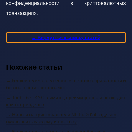
конфиденциальности в криптовалютных
транзакциях.
← Вернуться к списку статей
Похожие статьи
→ Биткоин-миксер: мнения экспертов о приватности и
безопасности криптовалют
→ Toobit без KYC: лимиты, преимущества и риски для
криптотрейдеров
→ Налоги на криптовалюту и NFT в 2024 году: что
нужно знать каждому инвестору
→ Биткоин-миксер и красные флаги биржи: как