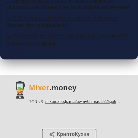
защитить свои активы и не попасться на мошенников
→ P2P-площадка Стамбул наличные: как купить
биткоин без посредников?
→ Monero для писателей: как сохранить анонимность
и защитить гонорары
Mixer
.money
mixereztksljzma2owmv6hmsrci322lsje6m3svicoddk3xbgvhd2fid.onion
TOR v3:
КриптоКухня