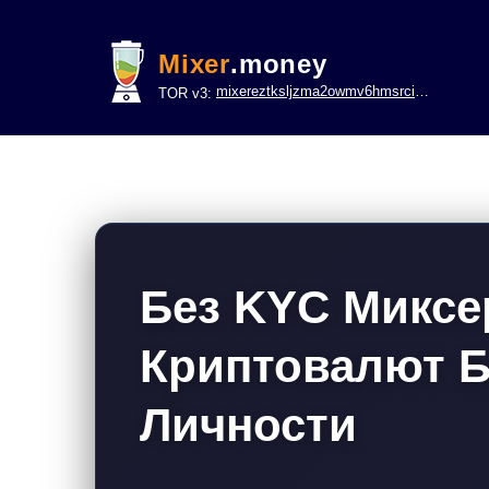
Mixer
.money
mixereztksljzma2owmv6hmsrci322lsje6m3svicoddk3xbgvhd2fid.onion
TOR v3:
Без KYC Миксе
Криптовалют Б
Личности