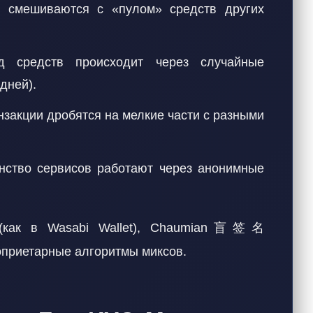
 смешиваются с «пулом» средств других
д средств происходит через случайные
дней).
нзакции дробятся на мелкие части с разными
нство сервисов работают через анонимные
n (как в Wasabi Wallet), Chaumian盲签名
проприетарные алгоритмы миксов.