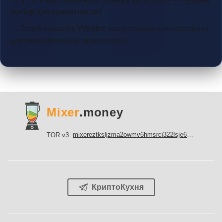
выбор для приватности?
→ Zcash кошелёк YWallet: как установить и настроить
для максимальной приватности
Mixer
.money
mixereztksljzma2owmv6hmsrci322lsje6m3svicoddk3xbgvhd2fid.onion
TOR v3:
КриптоКухня