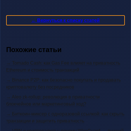
← Вернуться к списку статей
Похожие статьи
→ Tornado Cash: как Gas Fee влияет на приватность
Ethereum и стоимость транзакций
→ Binance P2P: как безопасно покупать и продавать
криптовалюту без посредников
→ Aleo zk-rollup: революция в приватности
блокчейнов или маркетинговый ход?
→ Биткоин-миксер с одноразовой ссылкой: как скрыть
транзакции и защитить приватность
→ VPN и криптовалюты: почему WireGuard — лучший