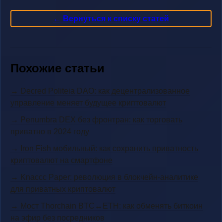
← Вернуться к списку статей
Похожие статьи
→ Decred Politeia DAO: как децентрализованное
управление меняет будущее криптовалют
→ Penumbra DEX без фронтран: как торговать
приватно в 2024 году
→ Iron Fish мобильный: как сохранить приватность
криптовалют на смартфоне
→ Knaccc Paper: революция в блокчейн-аналитике
для приватных криптовалют
→ Mост Thorchain BTC↔ETH: как обменять биткоин
на эфир без посредников