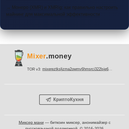
→ Монеро (XMR) и XMRig: как правильно настроить
майнинг для максимальной эффективности
Mixer
.money
mixereztksljzma2owmv6hmsrci322lsje6m3svicoddk3xbgvhd2fid.onion
TOR v3:
КриптоКухня
Миксер мани
— биткоин миксер, анонимайзер с
русскоязычной поддержкой. © 2016-2026