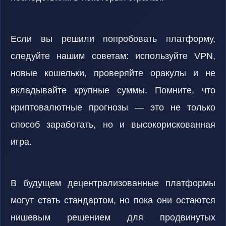
Если вы решили попробовать платформу,
следуйте нашим советам: используйте VPN,
новые кошельки, проверяйте оракулы и не
вкладывайте крупные суммы. Помните, что
криптовалютные прогнозы — это не только
способ заработать, но и высокорискованная
игра.
В будущем децентрализованные платформы
могут стать стандартом, но пока они остаются
нишевым решением для продвинутых