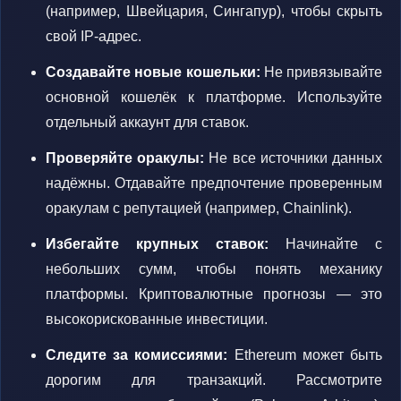
(например, Швейцария, Сингапур), чтобы скрыть
свой IP-адрес.
Создавайте новые кошельки:
Не привязывайте
основной кошелёк к платформе. Используйте
отдельный аккаунт для ставок.
Проверяйте оракулы:
Не все источники данных
надёжны. Отдавайте предпочтение проверенным
оракулам с репутацией (например, Chainlink).
Избегайте крупных ставок:
Начинайте с
небольших сумм, чтобы понять механику
платформы. Криптовалютные прогнозы — это
высокорискованные инвестиции.
Следите за комиссиями:
Ethereum может быть
дорогим для транзакций. Рассмотрите