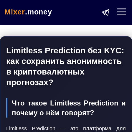
Mixer
.money
Limitless Prediction без KYC:
как сохранить анонимность
в криптовалютных
прогнозах?
Что такое Limitless Prediction и
почему о нём говорят?
Limitless Prediction — это платформа для