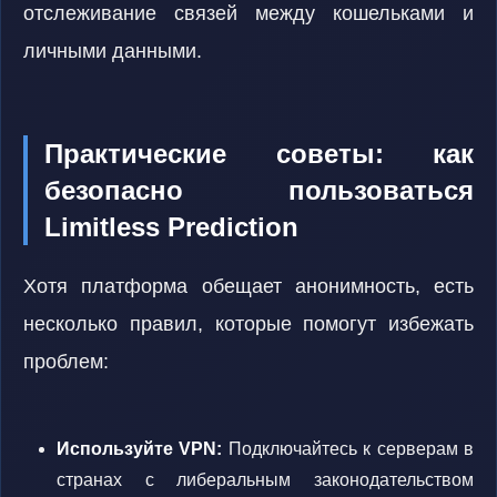
отслеживание связей между кошельками и
личными данными.
Практические советы: как
безопасно пользоваться
Limitless Prediction
Хотя платформа обещает анонимность, есть
несколько правил, которые помогут избежать
проблем:
Используйте VPN:
Подключайтесь к серверам в
странах с либеральным законодательством