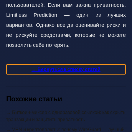
пользователей. Если вам важна приватность,
Limitless Prediction — один из лучших
вариантов. Однако всегда оценивайте риски и
не рискуйте средствами, которые не можете
позволить себе потерять.
← Вернуться к списку статей
Похожие статьи
→ Биткоин-миксер с одноразовой ссылкой: как скрыть
транзакции и защитить приватность
→ VPN и криптовалюты: почему WireGuard — лучший