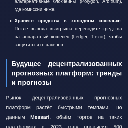
альтернативные блокчейны (Polygon, Arbitrum),
где комиссии ниже.
Храните средства в холодном кошельке:
После вывода выигрыша переводите средства
на аппаратный кошелёк (Ledger, Trezor), чтобы
защититься от хакеров.
Будущее децентрализованных
прогнозных платформ: тренды
и прогнозы
Рынок децентрализованных прогнозных
платформ растёт быстрыми темпами. По
данным
Messari
, объём торгов на таких
платформах в 2023 году превысил 500