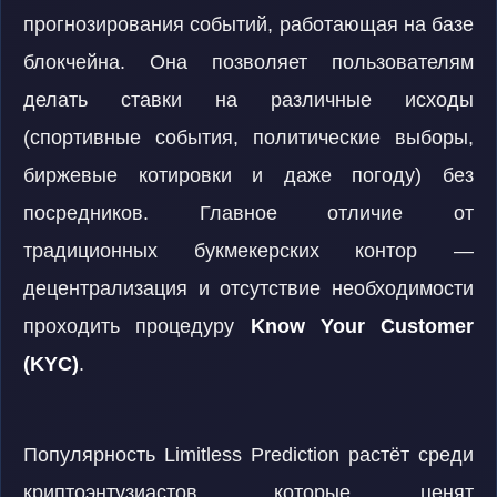
прогнозирования событий, работающая на базе
блокчейна. Она позволяет пользователям
делать ставки на различные исходы
(спортивные события, политические выборы,
биржевые котировки и даже погоду) без
посредников. Главное отличие от
традиционных букмекерских контор —
децентрализация и отсутствие необходимости
проходить процедуру
Know Your Customer
(KYC)
.
Популярность Limitless Prediction растёт среди
криптоэнтузиастов, которые ценят