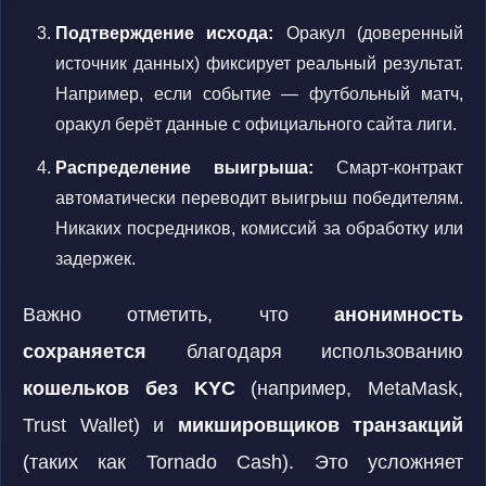
Подтверждение исхода:
Оракул (доверенный
источник данных) фиксирует реальный результат.
Например, если событие — футбольный матч,
оракул берёт данные с официального сайта лиги.
Распределение выигрыша:
Смарт-контракт
автоматически переводит выигрыш победителям.
Никаких посредников, комиссий за обработку или
задержек.
Важно отметить, что
анонимность
сохраняется
благодаря использованию
кошельков без KYC
(например, MetaMask,
Trust Wallet) и
микшировщиков транзакций
(таких как Tornado Cash). Это усложняет