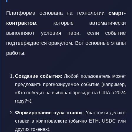
Платформа основана на технологии
смарт-
контрактов
, которые автоматически
выполняют условия пари, если событие
подтверждается оракулом. Вот основные этапы
работы:
Создание события:
Любой пользователь может
предложить прогнозируемое событие (например,
«Кто победит на выборах президента США в 2024
году?»).
Формирование пула ставок:
Участники делают
ставки в криптовалюте (обычно ETH, USDC или
других токенах).