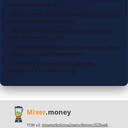
выбор для приватности?
→ Zcash кошелёк YWallet: как установить и настроить
для максимальной приватности
→ Монеро для переводов в Грузию: как отправить
деньги анонимно и быстро
→ Кто такой мейнтейнер Session Lokinet: роль, задачи
и вклад в приватность криптовалют
→ Блокчейн и приватность: как сохранить
анонимность в публичных сетях?
Mixer
.money
mixereztksljzma2owmv6hmsrci322lsje6m3svicoddk3xbgvhd2fid.onion
TOR v3: