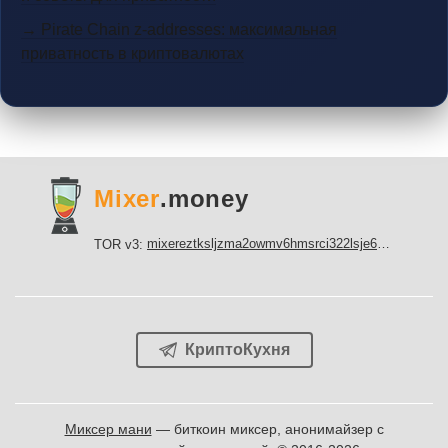
→ Pirate Chain z-addresses: максимальная
приватность в криптовалютах
Mixer
.money
mixereztksljzma2owmv6hmsrci322lsje6m3svicoddk3xbgvhd2fid.onion
TOR v3:
КриптоКухня
Миксер мани
— биткоин миксер, анонимайзер с