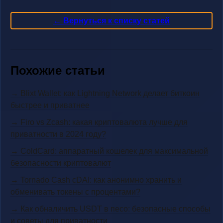
← Вернуться к списку статей
Похожие статьи
→ Blixt Wallet: как Lightning Network делает биткоин
быстрее и приватнее
→ Firo vs Zcash: какая криптовалюта лучше для
приватности в 2024 году?
→ ColdCard: аппаратный кошелек для максимальной
безопасности криптовалют
→ Tornado Cash cDAI: как анонимно хранить и
обменивать токены с процентами?
→ Как обналичить USDT в песо: безопасные способы
и советы для приватности