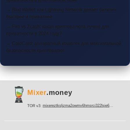
→ Blixt Wallet: как Lightning Network делает биткоин
быстрее и приватнее
→ Firo vs Zcash: какая криптовалюта лучше для
приватности в 2024 году?
→ ColdCard: аппаратный кошелек для максимальной
безопасности криптовалют
Mixer
.money
mixereztksljzma2owmv6hmsrci322lsje6m3svicoddk3xbgvhd2fid.onion
TOR v3: