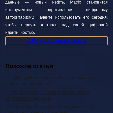
данные — новый нефть, Matrix становится
инструментом сопротивления цифровому
авторитаризму. Начните использовать его сегодня,
чтобы вернуть контроль над своей цифровой
идентичностью.
← Вернуться к списку статей
Похожие статьи
→ Lightning Network и риски IPv4: как сохранить
анонимность биткоина?
→ Firo (Zcoin) без KYC: как купить приватную
криптовалюту анонимно
→ Мейнтейнер Bitcoin Core: Псевдонимность и
приватность в криптоэкосистеме