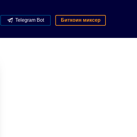
Telegram Bot
Биткоин миксер