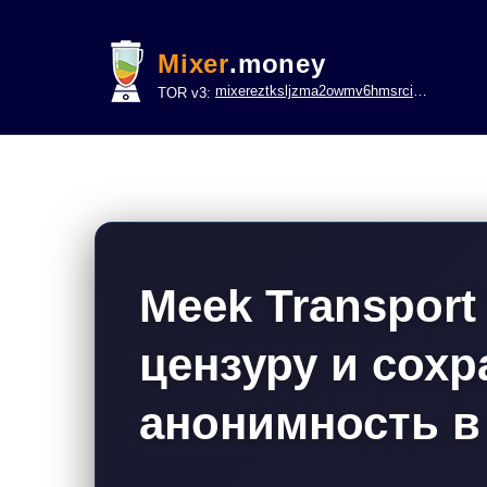
Mixer
.money
mixereztksljzma2owmv6hmsrci322lsje6m3svicoddk3xbgvhd2fid.onion
TOR v3:
Meek Transport
цензуру и сохр
анонимность в