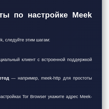
еты по настройке Meek
, следуйте этим шагам:
альный клиент с встроенной поддержкой
етод
— например, meek-http для простоты
стройках Tor Browser укажите адрес Meek-