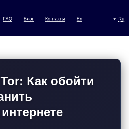
FAQ
Блог
Контакты
En
Ru
 Tor: Как обойти
анить
 интернете