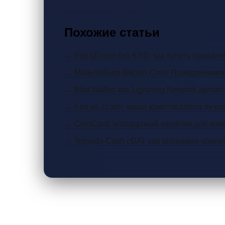
Похожие статьи
→ Firo (Zcoin) без KYC: как купить прива
→ Мейнтейнер Bitcoin Core: Псевдонимнос
→ Blixt Wallet: как Lightning Network дела
→ Firo vs Zcash: какая криптовалюта лучш
→ ColdCard: аппаратный кошелек для мак
→ Tornado Cash cDAI: как анонимно храни