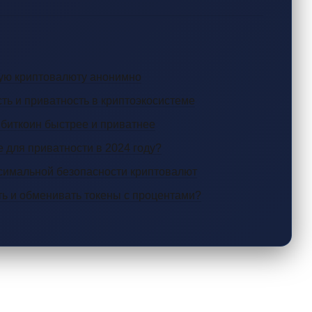
тную криптовалюту анонимно
ть и приватность в криптоэкосистеме
ет биткоин быстрее и приватнее
е для приватности в 2024 году?
симальной безопасности криптовалют
ть и обменивать токены с процентами?