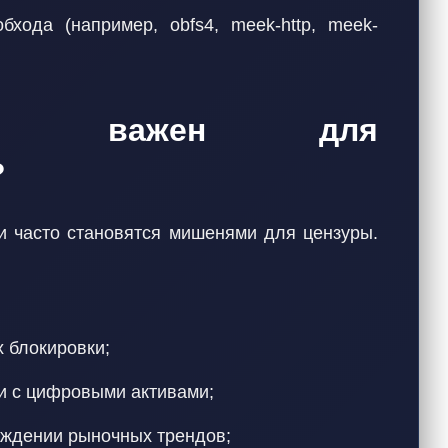
хода (например, obfs4, meek-http, meek-
ek важен для
?
 часто становятся мишенями для цензуры.
х блокировки;
и с цифровыми активами;
уждении рыночных трендов;