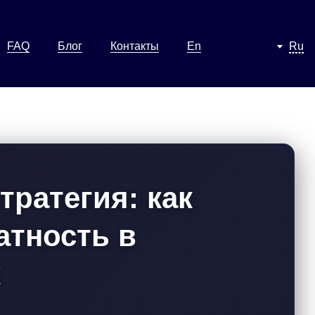
FAQ
Блог
Контакты
En
Ru
ратегия: как
атность в
х