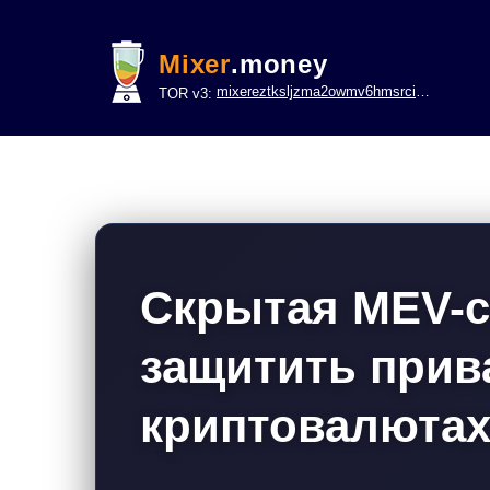
Mixer
.money
mixereztksljzma2owmv6hmsrci322lsje6m3svicoddk3xbgvhd2fid.onion
TOR v3:
Скрытая MEV-ст
защитить прив
криптовалюта