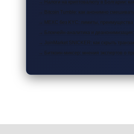
→ Налоги на криптовалюту в Болгарии: как
→ Bitcoin Tumble: как анонимно смешива
→ MEXC без KYC: лимиты, преимущества и
→ Блокчейн-аналитика и деанонимизация:
→ JoinMarket SNICKER: как скрыть транзак
→ Биткоин-миксер: мнения экспертов о пр