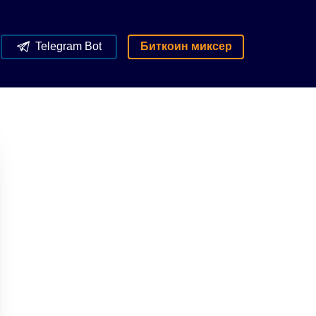
Telegram Bot
Биткоин миксер