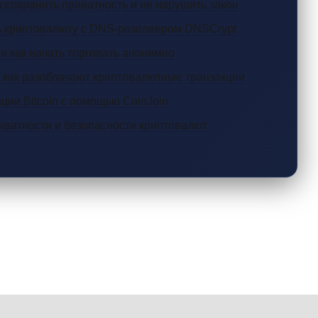
 сохранить приватность и не нарушить закон
ть криптовалюту с DNS-резолвером DNSCrypt
 как начать торговать анонимно
 как разоблачают криптовалютные транзакции
ции Bitcoin с помощью CoinJoin
иватности и безопасности криптовалют