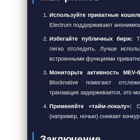
Используйте приватные кошел
Electrum поддерживают анонимиза
Избегайте публичных бирж:
Тр
легко отследить. Лучше испол
встроенными функциями приватно
Мониторьте активность MEV-б
Blocknative помогают отсле
транзакция задерживается, это м
Применяйте «тайм-локалу»:
От
(например, ночью) снижает конкур
Заключение