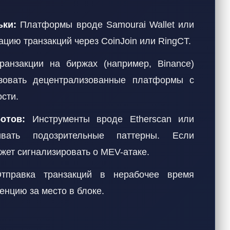
ьки:
Платформы вроде Samourai Wallet или
цию транзакций через CoinJoin или RingCT.
анзакции на биржах (например, Binance)
ьзовать децентрализованные платформы с
сти.
отов:
Инструменты вроде Etherscan или
живать подозрительные паттерны. Если
ожет сигнализировать о MEV-атаке.
правка транзакций в нерабочее время
енцию за место в блоке.