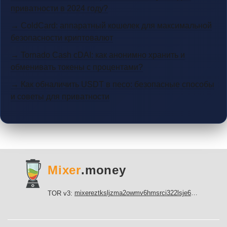
приватности в 2024 году?
→ ColdCard: аппаратный кошелек для максимальной
безопасности криптовалют
→ Tornado Cash cDAI: как анонимно хранить и
обменивать токены с процентами?
→ Как обналичить USDT в песо: безопасные способы
и советы для приватности
Mixer
.money
mixereztksljzma2owmv6hmsrci322lsje6m3svicoddk3xbgvhd2fid.onion
TOR v3: