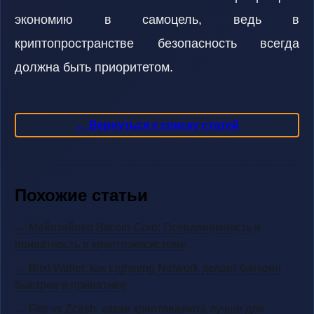
экономию в самоцель, ведь в
криптопространстве безопасность всегда
должна быть приоритетом.
← Вернуться к списку статей
Похожие статьи
→ Мейнтейнер Bitcoin Core: Псевдонимность и
приватность в криптоэкосистеме
→ Blixt Wallet: как Lightning Network делает биткоин
быстрее и приватнее
→ Firo vs Zcash: какая криптовалюта лучше для