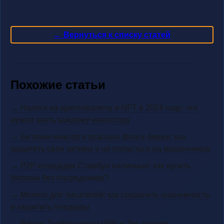
← Вернуться к списку статей
Похожие статьи
→ Налоги на криптовалюту и NFT в 2024 году: что
нужно знать каждому инвестору
→ Биткоин-миксер и красные флаги биржи: как
защитить свои активы и не попасться на мошенников
→ P2P-площадка Стамбул наличные: как купить
биткоин без посредников?
→ Monero для писателей: как сохранить анонимность
и защитить гонорары
→ Bitcoin Tumbler через VPN и Tor: полное