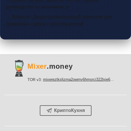
руководство по анонимности
→ Balancer: Децентрализованный обменник для
приватных сделок с криптовалютой
Mixer
.money
mixereztksljzma2owmv6hmsrci322lsje6m3svicoddk3xbgvhd2fid.onion
TOR v3:
КриптоКухня