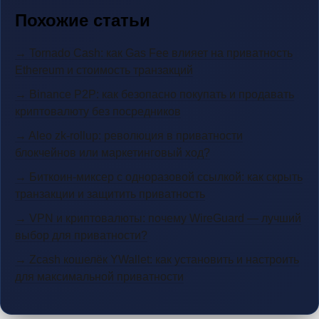
Похожие статьи
→ Tornado Cash: как Gas Fee влияет на приватность
Ethereum и стоимость транзакций
→ Binance P2P: как безопасно покупать и продавать
криптовалюту без посредников
→ Aleo zk-rollup: революция в приватности
блокчейнов или маркетинговый ход?
→ Биткоин-миксер с одноразовой ссылкой: как скрыть
транзакции и защитить приватность
→ VPN и криптовалюты: почему WireGuard — лучший
выбор для приватности?
→ Zcash кошелёк YWallet: как установить и настроить
для максимальной приватности