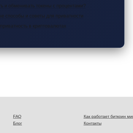
ть и обменивать токены с процентами?
ые способы и советы для приватности
 приватность в криптовалютах
FAQ
Как работает биткоин ми
Блог
Контакты