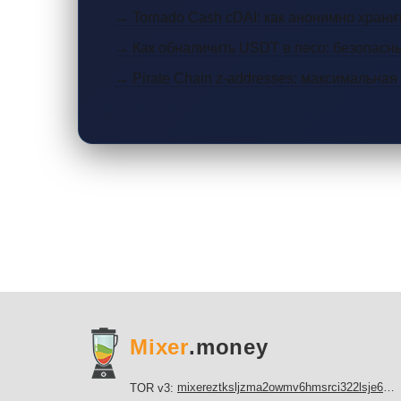
→ Tornado Cash cDAI: как анонимно храни
→ Как обналичить USDT в песо: безопасн
→ Pirate Chain z-addresses: максимальная
Mixer
.money
mixereztksljzma2owmv6hmsrci322lsje6m3svicoddk3xbgvhd2fid.onion
TOR v3: