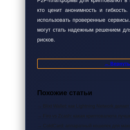
P2P-платформы для криптовалют в М
кто ценит анонимность и гибкость
использовать проверенные сервисы
могут стать надежным решением дл
рисков.
← Вернутьс
Похожие статьи
→ Blixt Wallet: как Lightning Network дела
→ Firo vs Zcash: какая криптовалюта лучш
→ ColdCard: аппаратный кошелек для мак