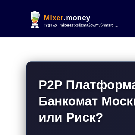
Mixer
.money
mixereztksljzma2owmv6hmsrci322lsje6m3svicoddk3xbgvhd2fid.onion
TOR v3:
P2P Платформа
Банкомат Моск
или Риск?