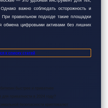
оскве — это удобный инструмент для тех,
. Однако важно соблюдать осторожность и
. При правильном подходе такие площадки
я обмена цифровыми активами без лишних
я к списку статей
ет биткоин быстрее и приватнее
е для приватности в 2024 году?
симальной безопасности криптовалют