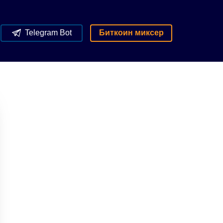
Telegram Bot
Биткоин миксер