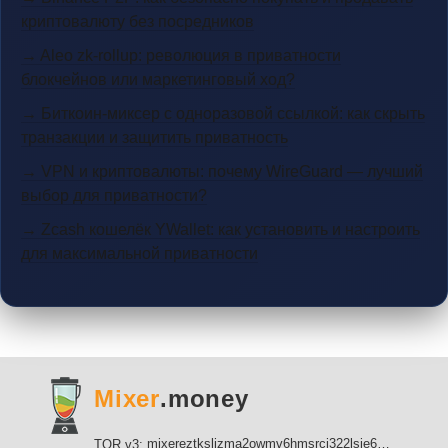
криптовалюту без посредников
→ Aleo zk-rollup: революция в приватности
блокчейнов или маркетинговый ход?
→ Биткоин-миксер с одноразовой ссылкой: как скрыть
транзакции и защитить приватность
→ VPN и криптовалюты: почему WireGuard — лучший
выбор для приватности?
→ Zcash кошелёк YWallet: как установить и настроить
для максимальной приватности
Mixer
.money
mixereztksljzma2owmv6hmsrci322lsje6m3svicoddk3xbgvhd2fid.onion
TOR v3: