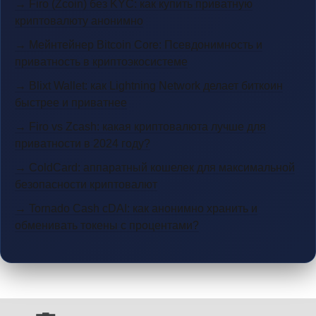
→ Firo (Zcoin) без KYC: как купить приватную
криптовалюту анонимно
→ Мейнтейнер Bitcoin Core: Псевдонимность и
приватность в криптоэкосистеме
→ Blixt Wallet: как Lightning Network делает биткоин
быстрее и приватнее
→ Firo vs Zcash: какая криптовалюта лучше для
приватности в 2024 году?
→ ColdCard: аппаратный кошелек для максимальной
безопасности криптовалют
→ Tornado Cash cDAI: как анонимно хранить и
обменивать токены с процентами?