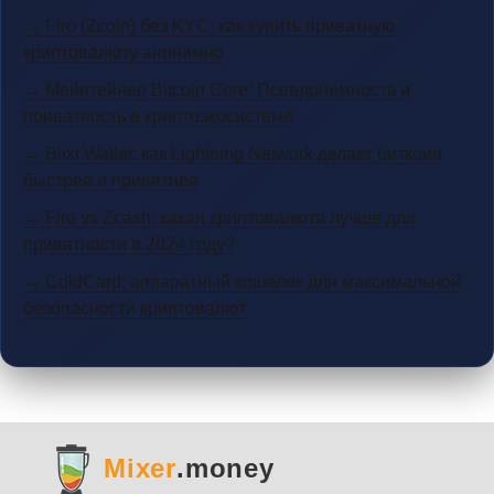
→ Firo (Zcoin) без KYC: как купить приватную
криптовалюту анонимно
→ Мейнтейнер Bitcoin Core: Псевдонимность и
приватность в криптоэкосистеме
→ Blixt Wallet: как Lightning Network делает биткоин
быстрее и приватнее
→ Firo vs Zcash: какая криптовалюта лучше для
приватности в 2024 году?
→ ColdCard: аппаратный кошелек для максимальной
безопасности криптовалют
Mixer
.money