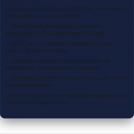
→ Налоги на криптовалюту в Болгарии: как сохранить
приватность и не нарушить закон
→ Bitcoin Tumble: как анонимно смешивать
криптовалюту с DNS-резолвером DNSCrypt
→ MEXC без KYC: лимиты, преимущества и как
начать торговать анонимно
→ Блокчейн-аналитика и деанонимизация: как
разоблачают криптовалютные транзакции
→ JoinMarket SNICKER: как скрыть транзакции Bitcoin
с помощью CoinJoin
→ Биткоин-миксер: мнения экспертов о приватности и
безопасности криптовалют