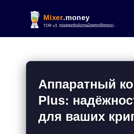
Mixer
.money
mixereztksljzma2owmv6hmsrci322lsje6m3svicoddk3xbgvhd2fid.onion
TOR v3:
Аппаратный ко
Plus: надёжнос
для ваших кри