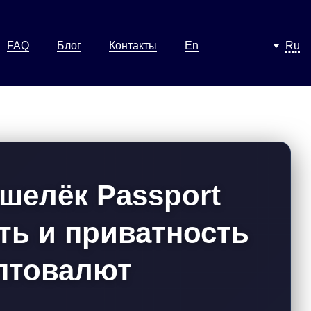
FAQ
Блог
Контакты
En
Ru
шелёк Passport
ть и приватность
птовалют