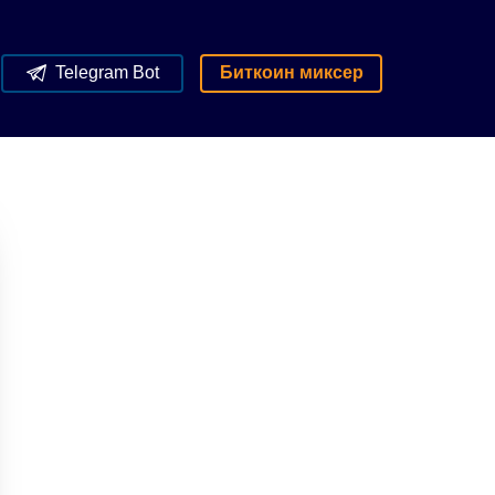
Telegram Bot
Биткоин миксер