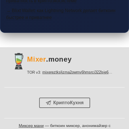
приватность в криптоэкосистеме
→ Blixt Wallet: как Lightning Network делает биткоин
быстрее и приватнее
Mixer
.money
mixereztksljzma2owmv6hmsrci322lsje6m3svicoddk3xbgvhd2fid.onion
TOR v3:
КриптоКухня
Миксер мани
— биткоин миксер, анонимайзер с