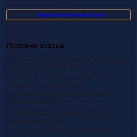
← Вернуться к списку статей
Похожие статьи
→ Кто такой мейнтейнер Session Lokinet: роль, задачи
и вклад в приватность криптовалют
→ Блокчейн и приватность: как сохранить
анонимность в публичных сетях?
→ Lightning Network и риски IPv4: как сохранить
анонимность биткоина?
→ Firo (Zcoin) без KYC: как купить приватную
криптовалюту анонимно
→ Мейнтейнер Bitcoin Core: Псевдонимность и