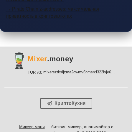
→ Pirate Chain z-addresses: максимальная
приватность в криптовалютах
Mixer
.money
mixereztksljzma2owmv6hmsrci322lsje6m3svicoddk3xbgvhd2fid.onion
TOR v3:
КриптоКухня
Миксер мани
— биткоин миксер, анонимайзер с