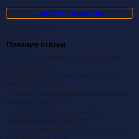
← Вернуться к списку статей
Похожие статьи
→ Blixt Wallet: как Lightning Network делает биткоин
быстрее и приватнее
→ Firo vs Zcash: какая криптовалюта лучше для
приватности в 2024 году?
→ ColdCard: аппаратный кошелек для максимальной
безопасности криптовалют
→ Tornado Cash cDAI: как анонимно хранить и
обменивать токены с процентами?
→ Как обналичить USDT в песо: безопасные способы
и советы для приватности