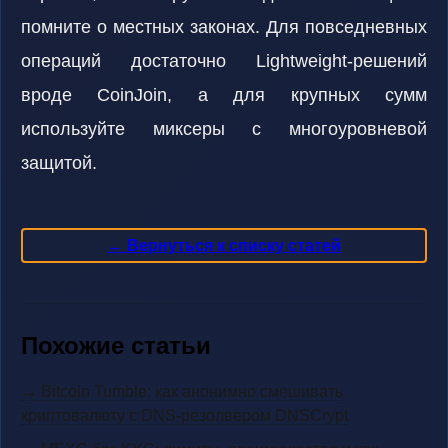
помните о местных законах. Для повседневных
операций достаточно Lightweight-решений
вроде CoinJoin, а для крупных сумм
используйте миксеры с многоуровневой
защитой.
← Вернуться к списку статей
Похожие статьи
→ Bitcoin Tumble: как анонимно смешивать
криптовалюту с DNS-резолвером DNSCrypt