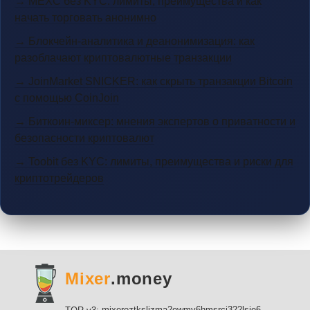
→ MEXC без KYC: лимиты, преимущества и как
начать торговать анонимно
→ Блокчейн-аналитика и деанонимизация: как
разоблачают криптовалютные транзакции
→ JoinMarket SNICKER: как скрыть транзакции Bitcoin
с помощью CoinJoin
→ Биткоин-миксер: мнения экспертов о приватности и
безопасности криптовалют
→ Toobit без KYC: лимиты, преимущества и риски для
криптотрейдеров
Mixer
.money
mixereztksljzma2owmv6hmsrci322lsje6m3svicoddk3xbgvhd2fid.onion