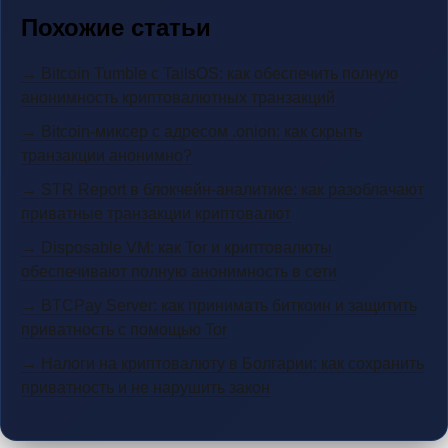
Похожие статьи
→ Bitcoin Tumble с TailsOS: как обеспечить полную
анонимность криптовалютных транзакций
→ Bitcoin-миксер с адресом .onion: как скрыть
транзакции анонимно?
→ STR Report в блокчейн-аналитике: как разоблачают
приватные транзакции криптовалют
→ Disposable VM: как Tor и криптовалюты
обеспечивают полную анонимность в сети
→ BTCPay Server: как принимать биткоин и защитить
приватность с помощью Tor
→ Налоги на криптовалюту в Болгарии: как сохранить
приватность и не нарушить закон