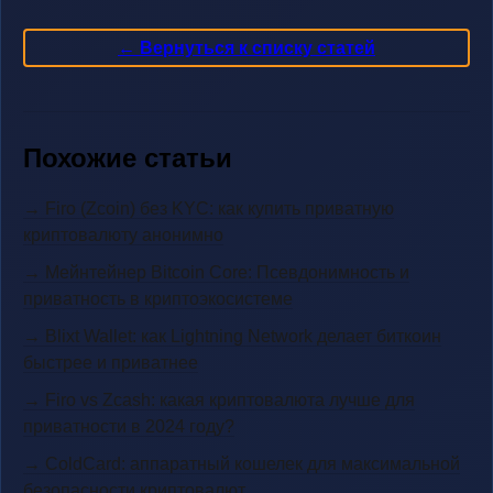
← Вернуться к списку статей
Похожие статьи
→ Firo (Zcoin) без KYC: как купить приватную
криптовалюту анонимно
→ Мейнтейнер Bitcoin Core: Псевдонимность и
приватность в криптоэкосистеме
→ Blixt Wallet: как Lightning Network делает биткоин
быстрее и приватнее
→ Firo vs Zcash: какая криптовалюта лучше для
приватности в 2024 году?
→ ColdCard: аппаратный кошелек для максимальной
безопасности криптовалют