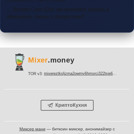
→ Tornado Cash cDAI: как анонимно хранить и
обменивать токены с процентами?
Mixer
.money
mixereztksljzma2owmv6hmsrci322lsje6m3svicoddk3xbgvhd2fid.onion
TOR v3:
КриптоКухня
Миксер мани
— биткоин миксер, анонимайзер с