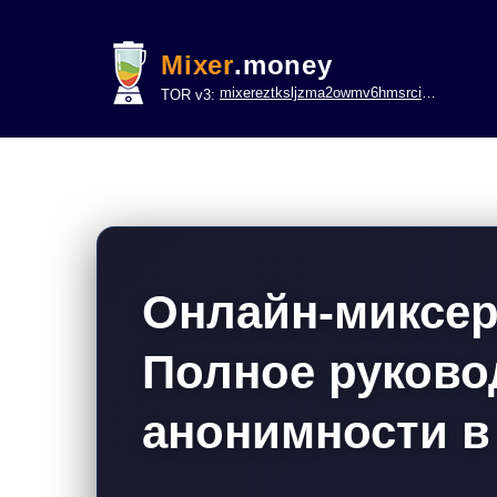
Mixer
.money
mixereztksljzma2owmv6hmsrci322lsje6m3svicoddk3xbgvhd2fid.onion
TOR v3:
Онлайн-миксе
Полное руково
анонимности в