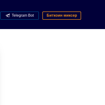
Telegram Bot
Биткоин миксер