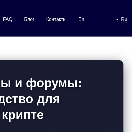
FAQ
Блог
Контакты
En
Ru
ры и форумы:
дство для
 крипте