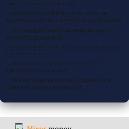
нужно знать каждому инвестору
→ Биткоин-миксер и красные флаги биржи: как
защитить свои активы и не попасться на мошенников
→ P2P-площадка Стамбул наличные: как купить
биткоин без посредников?
→ Monero для писателей: как сохранить анонимность
и защитить гонорары
→ Bitcoin Tumbler через VPN и Tor: полное
руководство по анонимности
→ Balancer: Децентрализованный обменник для
приватных сделок с криптовалютой
Mixer
.money